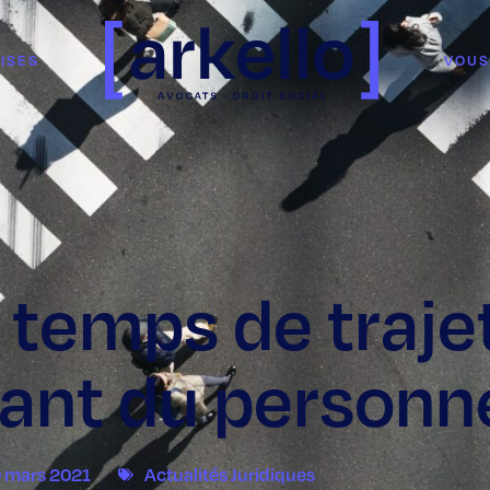
ISES
VOUS
 temps de traje
ant du personne
 mars 2021
Actualités Juridiques