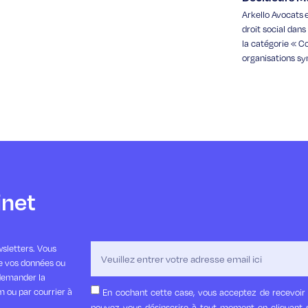
Arkello Avocats e
droit social dan
la catégorie « Co
organisations sy
inet
sletters. Vous
de vos données ou
demander la
m ou par courrier à
En cochant cette case, vous acceptez de recevoir 
pouvez vous désinscrire à tout moment en cliquant s