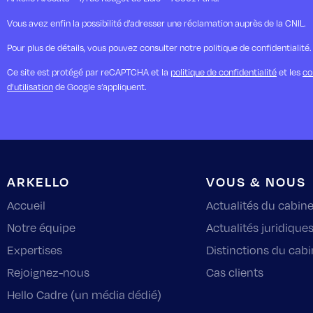
Vous avez enfin la possibilité d’adresser une réclamation auprès de la CNIL.
Pour plus de détails, vous pouvez consulter notre politique de confidentialité.
Ce site est protégé par reCAPTCHA et la
politique de confidentialité
et les
co
d’utilisation
de Google s’appliquent.
ARKELLO
VOUS & NOUS
Accueil
Actualités du cabine
Notre équipe
Actualités juridique
Expertises
Distinctions du cabi
Rejoignez-nous
Cas clients
Hello Cadre (un média dédié)