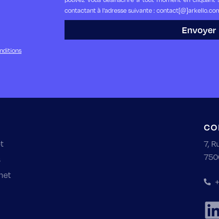
contactant à l'adresse suivante : contact[@]arkello.co
Envoyer
nditions
CO
t
7, R
750
s
net
+