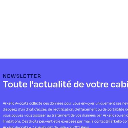
NEWSLETTER
Toute l'actualité de votre cab
Arkello Avocats collecte ces données pour vous envoyer uniquement ses new
disposez d’un droit d’accès, de rectification, d’effacement ou de portabilité 
vous pouvez vous opposer au traitement de vos données par Arkello (ou en 
limitation). Ces droits peuvent être exercées par mail à contact@arkello.co
Arkello Avocats – 7, rue Rouget de Lisle – 75001 Paris.