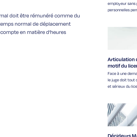
employeur sans 
personnelles pen
 normal doit être rémunéré comme du
 le temps normal de déplacement
s en compte en matière d’heures
Articulation
motif du lic
Face à une deman
le juge doit tou
et sérieux du li
Décideurs Ma