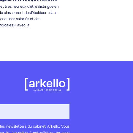
st très heureux d’être distingué en
s le classement des Décideurs dans
nseil des salariés et des
ndicales » avec la
les newsletters du cabinet Arkello. Vous
ur le lien prévu à cet effet ou en nous