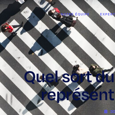
NOTRE ÉQUIPE
EXPERT
Quel sort du
représent
30