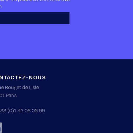
m
NTACTEZ-NOUS
ue Rouget de Lisle
01 Paris
33 (0)1 42 08 06 99