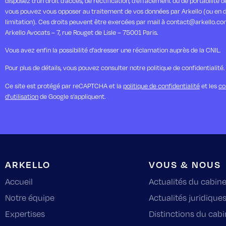
disposez d’un droit d’accès, de rectification, d’effacement ou de portabilité 
vous pouvez vous opposer au traitement de vos données par Arkello (ou en 
limitation). Ces droits peuvent être exercées par mail à contact@arkello.co
Arkello Avocats – 7, rue Rouget de Lisle – 75001 Paris.
Vous avez enfin la possibilité d’adresser une réclamation auprès de la CNIL.
Pour plus de détails, vous pouvez consulter notre politique de confidentialité.
Ce site est protégé par reCAPTCHA et la
politique de confidentialité
et les
co
d’utilisation
de Google s’appliquent.
ARKELLO
VOUS & NOUS
Accueil
Actualités du cabine
Notre équipe
Actualités juridique
Expertises
Distinctions du cabi