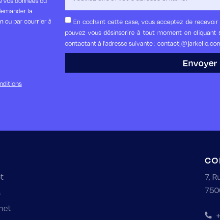
de vos données ou
demander la
m ou par courrier à
En cochant cette case, vous acceptez de recevoir 
pouvez vous désinscrire à tout moment en cliquant s
contactant à l'adresse suivante : contact[@]arkello.co
Envoyer
nditions
CO
t
7, R
750
s
net
+