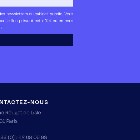
les newsletters du cabinet Arkello. Vous
ur le lien prévu à cet effet ou en nous
m
NTACTEZ-NOUS
ue Rouget de Lisle
01 Paris
33 (0)1 42 08 06 99