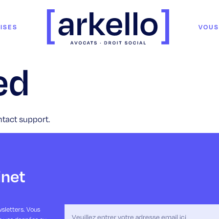
ISES
VOUS
ed
ntact support.
inet
sletters. Vous