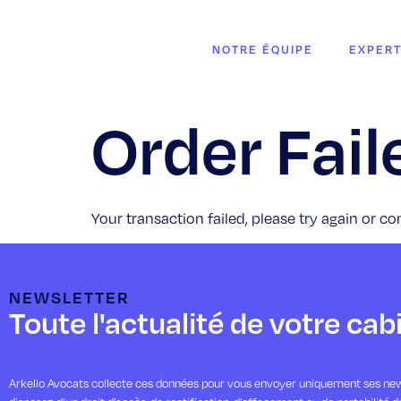
NOTRE ÉQUIPE
EXPERT
Order Fail
Your transaction failed, please try again or co
NEWSLETTER
Toute l'actualité de votre cab
Arkello Avocats collecte ces données pour vous envoyer uniquement ses new