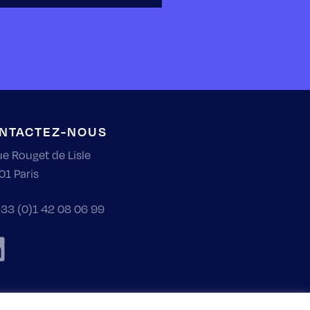
NTACTEZ-NOUS
ue Rouget de Lisle
01 Paris
33 (0)1 42 08 06 99