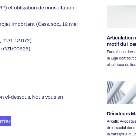
P) et obligation de consultation
rojet important (Cass. soc., 12 mai
Articulation
1, n°21-12.072)
motif du lic
, n°21/00826)
Face à une deman
le juge doit tou
et sérieux du li
on ci-dessous. Nous vous en
Décideurs Ma
etter
Arkello Avocats e
droit social dan
la catégorie « Co