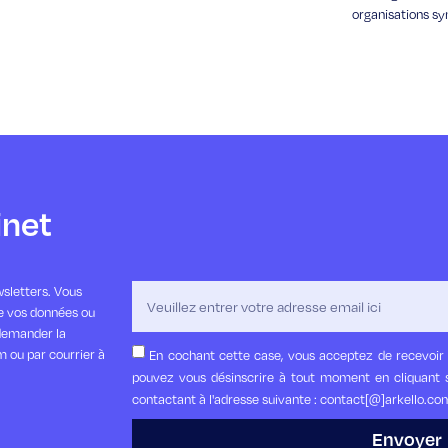
organisations sy
inet
sletters. Vous
de vos données ou
demander la
m ou par courrier à
En cochant cette case, vous acceptez de recevoir 
pouvez vous désinscrire à tout moment en cliquant s
contactant à l'adresse suivante : contact[@]arkello.co
Envoyer