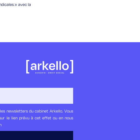
ndicales » avec la
les newsletters du cabinet Arkello. Vous
ur le lien prévu à cet effet ou en nous
m