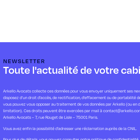
NEWSLETTER
Toute l'actualité de votre cab
Arkello Avocats collecte ces données pour vous envoyer uniquement ses new
disposez d’un droit d’accès, de rectification, d’effacement ou de portabilité 
vous pouvez vous opposer au traitement de vos données par Arkello (ou en 
limitation). Ces droits peuvent être exercées par mail à contact@arkello.co
Arkello Avocats – 7, rue Rouget de Lisle – 75001 Paris.
Vous avez enfin la possibilité d’adresser une réclamation auprès de la CNIL.
Pour plus de détails, vous pouvez consulter notre politique de confidentialité.