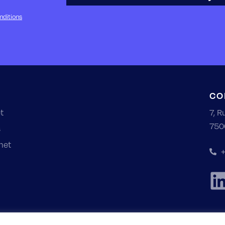
nditions
CO
t
7, R
750
s
net
+