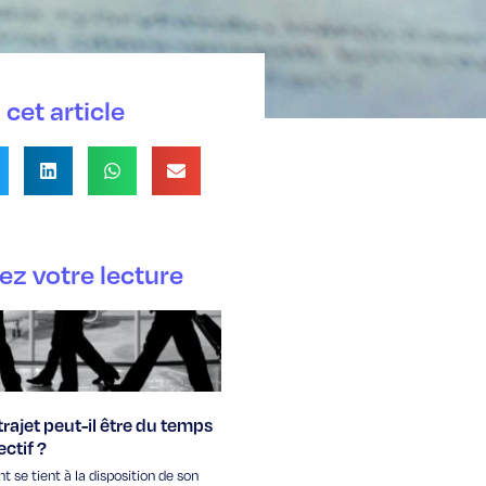
cet article
ez votre lecture
rajet peut-il être du temps
ectif ?
nt se tient à la disposition de son