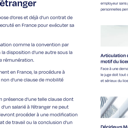
l’étranger
employeur sans 
personnelles pen
pose d’ores et déjà d’un contrat de
t recruté en France pour exécuter sa
cassation comme la convention par
 la disposition d’une autre sous la
Articulation
ne rémunération.
motif du lic
Face à une deman
ement en France, la procédure à
le juge doit tou
 non d’une clause de mobilité
et sérieux du li
n présence d’une telle clause dont
d’un salarié à l’étranger ne peut
devront procéder à une modification
at de travail ou la conclusion d’un
Décideurs Ma