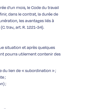
rée d’un mois, le Code du travail
inir, dans le contrat, la durée de
unération, les avantages liés à
. trav., art. R. 1221-34).
ue situation et après quelques
enant pourra utilement contenir des
re du lien de « subordination » ;
te ;
) ;